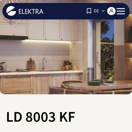
Navigat
DE
LD 8003 KF